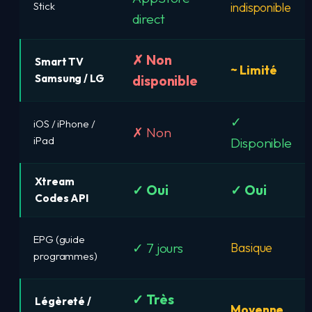
Stick
indisponible
direct
✗ Non
Smart TV
~ Limité
Samsung / LG
disponible
✓
iOS / iPhone /
✗ Non
iPad
Disponible
Xtream
✓ Oui
✓ Oui
Codes API
EPG (guide
✓ 7 jours
Basique
programmes)
✓ Très
Légèreté /
Moyenne