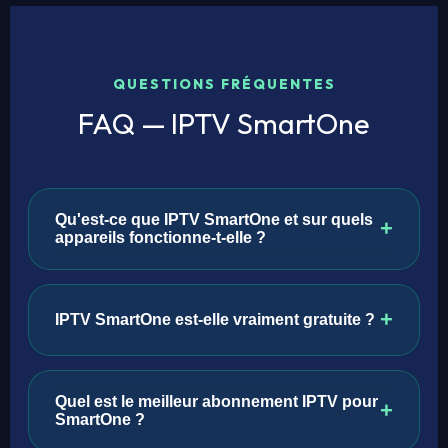
QUESTIONS FRÉQUENTES
FAQ — IPTV SmartOne
Qu'est-ce que IPTV SmartOne et sur quels
+
appareils fonctionne-t-elle ?
IPTV SmartOne est une application IPTV
gratuite disponible sur Android TV, Amazon
+
IPTV SmartOne est-elle vraiment gratuite ?
Fire Stick, Box Android et smartphones
Android. Elle se connecte aux serveurs IPTV
Oui, l'application SmartOne IPTV est
via Xtream Codes ou M3U pour accéder aux
entièrement gratuite et ne nécessite aucun
Quel est le meilleur abonnement IPTV pour
+
chaînes live, VOD et catch-up TV. Elle n'est
achat in-app. Seul un abonnement auprès
SmartOne ?
pas disponible sur iOS (iPhone/iPad) ni sur
d'un fournisseur IPTV (comme Le Grand