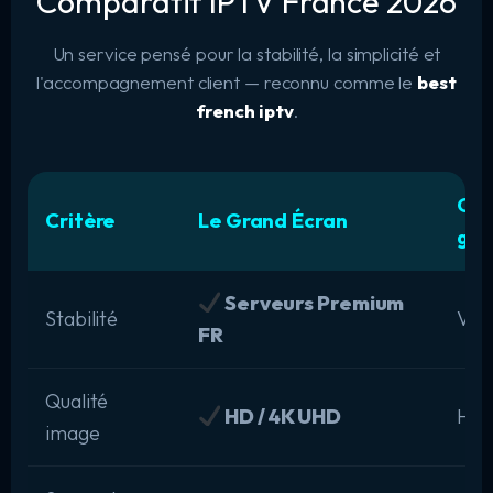
Comparatif IPTV France 2026
Un service pensé pour la stabilité, la simplicité et
l'accompagnement client — reconnu comme le
best
french iptv
.
Off
Critère
Le Grand Écran
gén
Serveurs Premium
Stabilité
Var
FR
Qualité
HD / 4K UHD
HD 
image